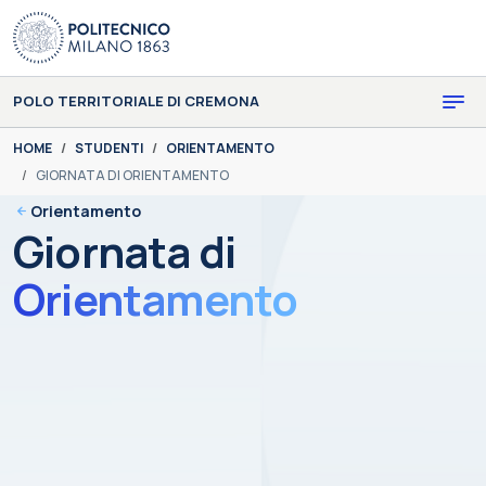
Skip to main content
Skip to page footer
POLO TERRITORIALE DI CREMONA
You are here:
HOME
STUDENTI
ORIENTAMENTO
GIORNATA DI ORIENTAMENTO
Orientamento
Giornata di
Orientamento