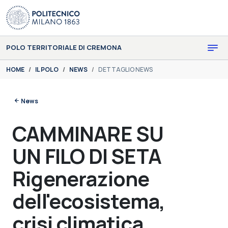
Skip to main content
Skip to page footer
POLO TERRITORIALE DI CREMONA
You are here:
HOME
IL POLO
NEWS
DETTAGLIO NEWS
News
CAMMINARE SU
UN FILO DI SETA
Rigenerazione
dell'ecosistema,
crisi climatica,