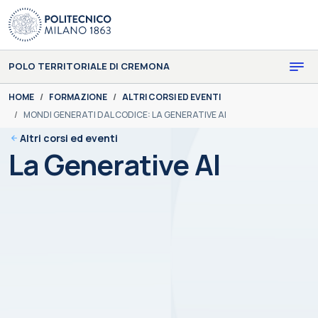
Skip to main content
Skip to page footer
POLO TERRITORIALE DI CREMONA
You are here:
HOME
FORMAZIONE
ALTRI CORSI ED EVENTI
MONDI GENERATI DAL CODICE: LA GENERATIVE AI
Altri corsi ed eventi
La Generative AI