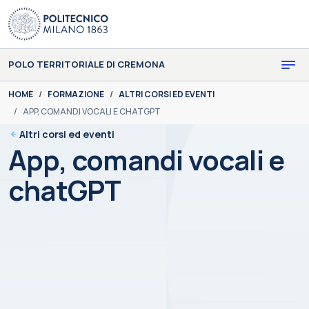
Skip to main content
Skip to page footer
POLO TERRITORIALE DI CREMONA
You are here:
HOME
FORMAZIONE
ALTRI CORSI ED EVENTI
APP, COMANDI VOCALI E CHATGPT
Altri corsi ed eventi
App, comandi vocali e
chatGPT